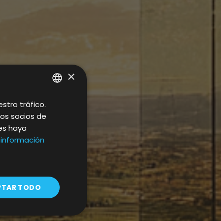
×
stro tráfico.
SPANISH
os socios de
CATALAN
les haya
ENGLISH
información
PTAR TODO